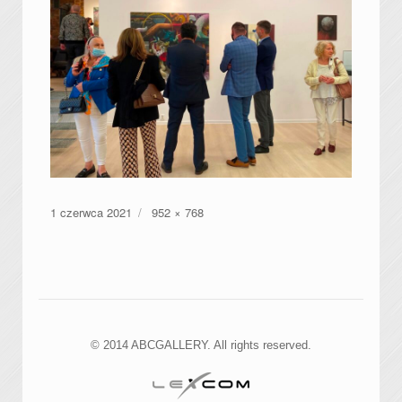
Data
Pełny
1 czerwca 2021
952 × 768
publikacji
rozmiar
© 2014 ABCGALLERY. All rights reserved.