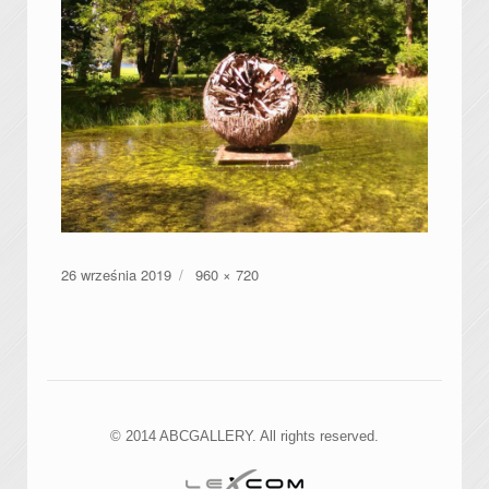
Data
Pełny
26 września 2019
960 × 720
publikacji
rozmiar
© 2014 ABCGALLERY. All rights reserved.