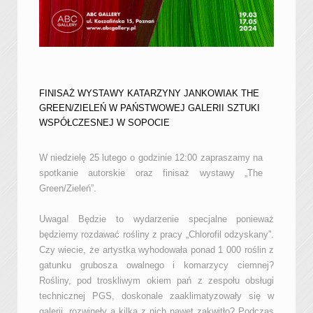
FINISAŻ WYSTAWY KATARZYNY JANKOWIAK THE
GREEN/ZIELEŃ W PAŃSTWOWEJ GALERII SZTUKI
WSPÓŁCZESNEJ W SOPOCIE
W niedzielę 25 lutego o godzinie 12:00 zapraszamy na
spotkanie autorskie oraz finisaż wystawy „The
Green/Zieleń”.
Uwaga! Będzie to wydarzenie specjalne ponieważ
będziemy rozdawać rośliny z pracy „Chlorofil odzyskany”.
Czy wiecie, że artystka wyhodowała ponad 1 000 roślin z
gatunku grubosza owalnego i komarzycy ciemnej?
Rośliny, pod troskliwym okiem pań z zespołu obsługi
technicznej PGS, doskonale zaaklimatyzowały się w
galerii, rozwinęły a kilka z nich nawet zakwitło? Podczas