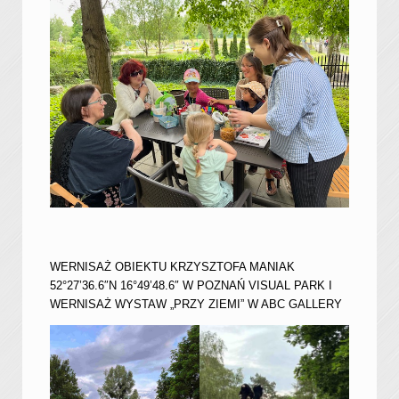
WERNISAŻ OBIEKTU KRZYSZTOFA MANIAK
52°27’36.6″N 16°49’48.6″ W POZNAŃ VISUAL PARK I
WERNISAŻ WYSTAW „PRZY ZIEMI” W ABC GALLERY