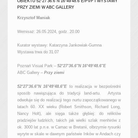
OBIEKTU 52°27’36.6″N 16°49’48.6″E/PVP I WYSTAWY
PRZY ZIEMI W ABC GALLERY
Krzysztof Maniak
Wernisaż: 26.05.2024, godz. 20.00
Kurator wystawy: Katarzyna Jankowiak-Gumna
Wystawa trwa do 31.07
Poznań Visual Park –
52°27’36.6″N 16°49’48.6″E
ABC Gallery –
Przy ziemi
52°27’36.6″N 16°49’48.6″E
to realizacja w bezpośredni
sposób nawiązująca do tradycji land-artu. Artysta
odwołuje się do realizacji tego nurtu zapoczątkowanego w
latach 60. XX wieku (Robert Smithson, Richard Long,
Nancy Holt), ale sięga także głębiej: do reliktów
pradziejów ludzkich, takich jak wielki szlak menhirów z
ok. 3000 lat p.n.e. w Carnac w Bretanii, olbrzymie rysunki
wyryte w skale w dawnym państwie Inków w Andach czy