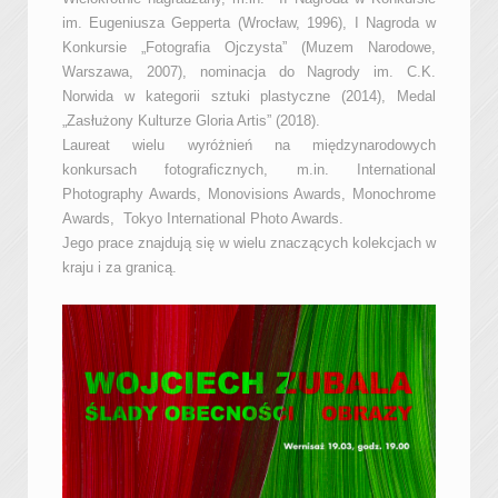
im. Eugeniusza Gepperta (Wrocław, 1996), I Nagroda w
Konkursie „Fotografia Ojczysta” (Muzem Narodowe,
Warszawa, 2007), nominacja do Nagrody im. C.K.
Norwida w kategorii sztuki plastyczne (2014), Medal
„Zasłużony Kulturze Gloria Artis” (2018).
Laureat wielu wyróżnień na międzynarodowych
konkursach fotograficznych, m.in. International
Photography Awards, Monovisions Awards, Monochrome
Awards, Tokyo International Photo Awards.
Jego prace znajdują się w wielu znaczących kolekcjach w
kraju i za granicą.