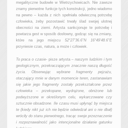
megalityczne budowle w Wietrzychowicach. Nie zawsze
znamy pierwotne funkcje tych konstrukcji, jedno wiadomo
na pewno – każda z nich spełniała odwieczną potrzebę
człowieka, żeby pozostawić trwały ślad swojej ulotnej
obecności na ziemi. Artysta sankcjonuje te potrzebę i
powtarza gest w sposób dosłowny, godząc się na zmiany,
które na jego miejscu
52°27’36.6″N 16°49’48.6″E
przyniesie czas, natura, a może i człowiek.
To praca o czasie-
pisze artysta
– naszym ludzkim i tym
geologicznym, przekraczającym znacznie naszą długość
życia. Obserwując wybrane fragmenty pejzażu,
otaczający mnie w danym momencie teren, zastanawiam
się jakie jego fragmenty zostały przekształcone przez
człowieka – przekopane, wydrążone, obniżone lub
podwyższone w określonym celu, wykarczowane czy
sztucznie obsadzone. Ile czasu musi upłynąć by miejsca
te (kiedy nikt już ich nie będzie odwiedzał ani o nie dbał)
wróciły do stanu pierwotnego, tracąc swoje przeznaczenie
i rozpoznawalność jako intencjonalne działanie gatunku