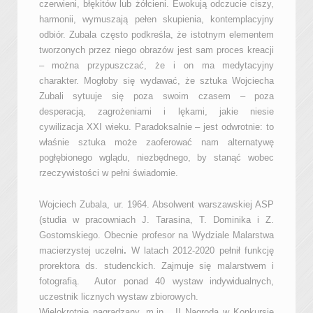
czerwieni, błękitów lub żółcieni. Ewokują odczucie ciszy,
harmonii, wymuszają pełen skupienia, kontemplacyjny
odbiór. Zubala często podkreśla, że istotnym elementem
tworzonych przez niego obrazów jest sam proces kreacji
– można przypuszczać, że i on ma medytacyjny
charakter. Mogłoby się wydawać, że sztuka Wojciecha
Zubali sytuuje się poza swoim czasem – poza
desperacją, zagrożeniami i lękami, jakie niesie
cywilizacja XXI wieku. Paradoksalnie – jest odwrotnie: to
właśnie sztuka może zaoferować nam alternatywę
pogłębionego wglądu, niezbędnego, by stanąć wobec
rzeczywistości w pełni świadomie.
Wojciech Zubala, ur. 1964. Absolwent warszawskiej ASP
(studia w pracowniach J. Tarasina, T. Dominika i Z.
Gostomskiego. Obecnie profesor na Wydziale Malarstwa
macierzystej uczelni
.
W latach 2012-2020 pełnił funkcję
prorektora ds. studenckich. Zajmuje się malarstwem i
fotografią. Autor ponad 40 wystaw indywidualnych,
uczestnik licznych wystaw zbiorowych.
Wielokrotnie nagradzany, m.in. II Nagroda w Konkursie