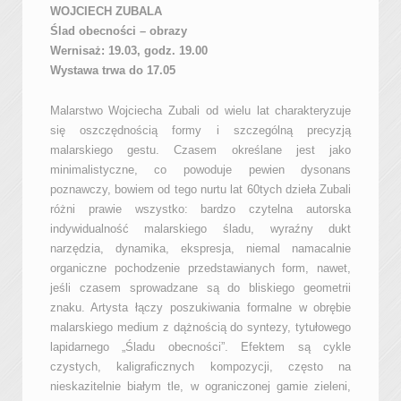
WOJCIECH ZUBALA
Ślad obecności – obrazy
Wernisaż: 19.03, godz. 19.00
Wystawa trwa do 17.05
Malarstwo Wojciecha Zubali od wielu lat charakteryzuje
się oszczędnością formy i szczególną precyzją
malarskiego gestu. Czasem określane jest jako
minimalistyczne, co powoduje pewien dysonans
poznawczy, bowiem od tego nurtu lat 60tych dzieła Zubali
różni prawie wszystko: bardzo czytelna autorska
indywidualność malarskiego śladu, wyraźny dukt
narzędzia, dynamika, ekspresja, niemal namacalnie
organiczne pochodzenie przedstawianych form, nawet,
jeśli czasem sprowadzane są do bliskiego geometrii
znaku. Artysta łączy poszukiwania formalne w obrębie
malarskiego medium z dążnością do syntezy, tytułowego
lapidarnego „Śladu obecności”. Efektem są cykle
czystych, kaligraficznych kompozycji, często na
nieskazitelnie białym tle, w ograniczonej gamie zieleni,