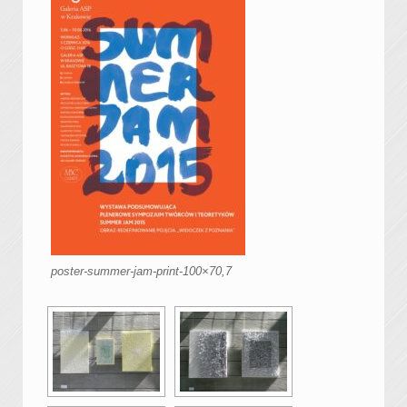
poster-summer-jam-print-100×70,7