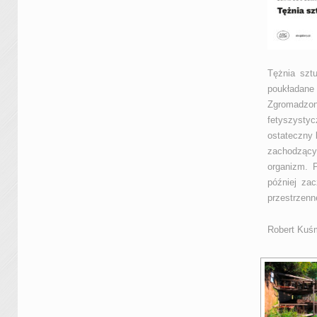
Tężnia szt
poukładane
Zgromadzona
fetyszysty
ostateczny 
zachodzący
organizm. 
później zac
przestrzenn
Robert Kuś