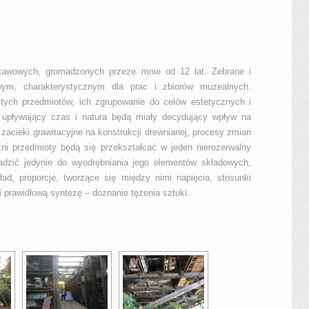
tawowych, gromadzonych przeze mnie od 12 lat. Zebrane i
ym, charakterystycznym dla prac i zbiorów muzealnych.
 tych przedmiotów, ich zgrupo­wanie do celów estetycznych i
, upływający czas i natura będą miały decydujący wpływ na
 zacieki grawitacyjne na konstrukcji drewnianej, procesy zmian
i przedmioty będą się przekształcać w jeden nierozerwalny
adzić jedynie do wyodrębniania jego elementów składowych,
ad, proporcje, tworzące się między nimi napięcia, stosunki
i prawidłową syntezę – doznanie tężenia sztuki.