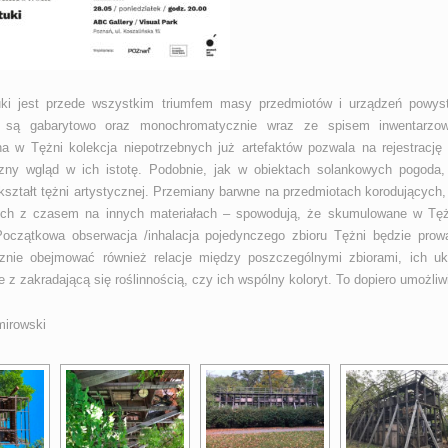
uki jest przede wszystkim triumfem masy przedmiotów i urządzeń powys
 są gabarytowo oraz monochromatycznie wraz ze spisem inwentarzow
 w Tężni kolekcja niepotrzebnych już artefak­tów pozwala na rejestrację
czny wgląd w ich istotę. Podobnie, jak w obiektach solankowych pogoda
kształt tężni artystycznej. Przemiany barw­ne na przedmiotach korodujących,
ch z czasem na innych materiałach – spowodują, że skumu­lowane w Tężn
Początkowa obserwacja /inhalacja pojedynczego zbioru Tężni będzie prow
znie obejmować również relacje między poszczególnymi zbiora­mi, ich ukł
e z zakradającą się roślinnością, czy ich wspólny koloryt. To dopiero umożliw
mirowski