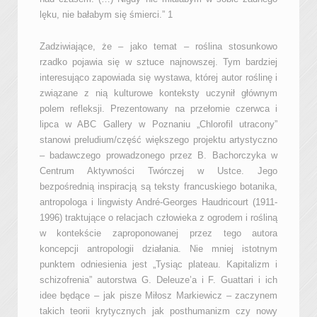
lęku, nie bałabym się śmierci.” 1
Zadziwiające, że – jako temat – roślina stosunkowo
rzadko pojawia się w sztuce najnowszej. Tym bardziej
interesująco zapowiada się wystawa, której autor roślinę i
związane z nią kulturowe konteksty uczynił głównym
polem refleksji. Prezentowany na przełomie czerwca i
lipca w ABC Gallery w Poznaniu „Chlorofil utracony”
stanowi preludium/część większego projektu artystyczno
– badawczego prowadzonego przez B. Bachorczyka w
Centrum Aktywności Twórczej w Ustce. Jego
bezpośrednią inspiracją są teksty francuskiego botanika,
antropologa i lingwisty André-Georges Haudricourt (1911-
1996) traktujące o relacjach człowieka z ogrodem i rośliną
w kontekście zaproponowanej przez tego autora
koncepcji antropologii działania. Nie mniej istotnym
punktem odniesienia jest „Tysiąc plateau. Kapitalizm i
schizofrenia” autorstwa G. Deleuze’a i F. Guattari i ich
idee będące – jak pisze Miłosz Markiewicz – zaczynem
takich teorii krytycznych jak posthumanizm czy nowy