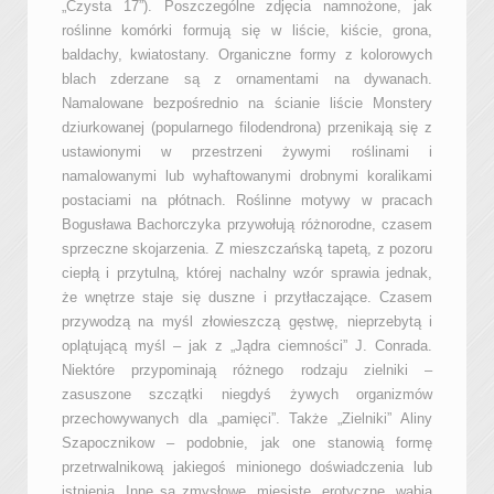
„Czysta 17”). Poszczególne zdjęcia namnożone, jak
roślinne komórki formują się w liście, kiście, grona,
baldachy, kwiatostany. Organiczne formy z kolorowych
blach zderzane są z ornamentami na dywanach.
Namalowane bezpośrednio na ścianie liście Monstery
dziurkowanej (popularnego filodendrona) przenikają się z
ustawionymi w przestrzeni żywymi roślinami i
namalowanymi lub wyhaftowanymi drobnymi koralikami
postaciami na płótnach. Roślinne motywy w pracach
Bogusława Bachorczyka przywołują różnorodne, czasem
sprzeczne skojarzenia. Z mieszczańską tapetą, z pozoru
ciepłą i przytulną, której nachalny wzór sprawia jednak,
że wnętrze staje się duszne i przytłaczające. Czasem
przywodzą na myśl złowieszczą gęstwę, nieprzebytą i
oplątującą myśl – jak z „Jądra ciemności” J. Conrada.
Niektóre przypominają różnego rodzaju zielniki –
zasuszone szczątki niegdyś żywych organizmów
przechowywanych dla „pamięci”. Także „Zielniki” Aliny
Szapocznikow – podobnie, jak one stanowią formę
przetrwalnikową jakiegoś minionego doświadczenia lub
istnienia. Inne są zmysłowe, mięsiste, erotyczne, wabią