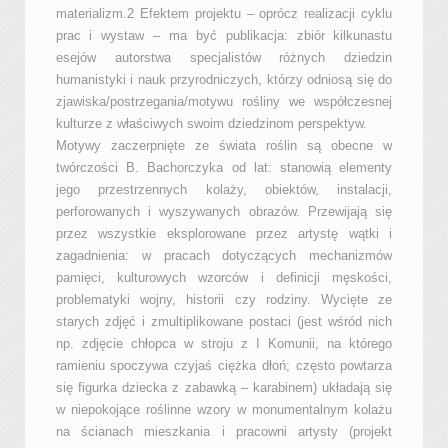
materializm.2 Efektem projektu – oprócz realizacji cyklu
prac i wystaw – ma być publikacja: zbiór kilkunastu
esejów autorstwa specjalistów różnych dziedzin
humanistyki i nauk przyrodniczych, którzy odniosą się do
zjawiska/postrzegania/motywu rośliny we współczesnej
kulturze z właściwych swoim dziedzinom perspektyw.
Motywy zaczerpnięte ze świata roślin są obecne w
twórczości B. Bachorczyka od lat: stanowią elementy
jego przestrzennych kolaży, obiektów, instalacji,
perforowanych i wyszywanych obrazów. Przewijają się
przez wszystkie eksplorowane przez artystę wątki i
zagadnienia: w pracach dotyczących mechanizmów
pamięci, kulturowych wzorców i definicji męskości,
problematyki wojny, historii czy rodziny. Wycięte ze
starych zdjęć i zmultiplikowane postaci (jest wśród nich
np. zdjęcie chłopca w stroju z I Komunii, na którego
ramieniu spoczywa czyjaś ciężka dłoń; często powtarza
się figurka dziecka z zabawką – karabinem) układają się
w niepokojące roślinne wzory w monumentalnym kolażu
na ścianach mieszkania i pracowni artysty (projekt