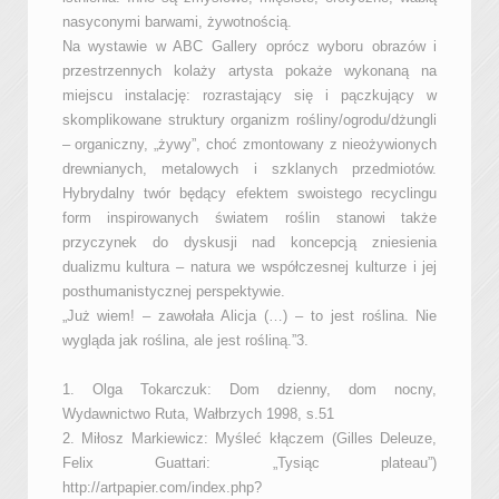
nasyconymi barwami, żywotnością.
Na wystawie w ABC Gallery oprócz wyboru obrazów i
przestrzennych kolaży artysta pokaże wykonaną na
miejscu instalację: rozrastający się i pączkujący w
skomplikowane struktury organizm rośliny/ogrodu/dżungli
– organiczny, „żywy”, choć zmontowany z nieożywionych
drewnianych, metalowych i szklanych przedmiotów.
Hybrydalny twór będący efektem swoistego recyclingu
form inspirowanych światem roślin stanowi także
przyczynek do dyskusji nad koncepcją zniesienia
dualizmu kultura – natura we współczesnej kulturze i jej
posthumanistycznej perspektywie.
„Już wiem! – zawołała Alicja (…) – to jest roślina. Nie
wygląda jak roślina, ale jest rośliną.”3.
1. Olga Tokarczuk: Dom dzienny, dom nocny,
Wydawnictwo Ruta, Wałbrzych 1998, s.51
2. Miłosz Markiewicz: Myśleć kłączem (Gilles Deleuze,
Felix Guattari: „Tysiąc plateau”)
http://artpapier.com/index.php?