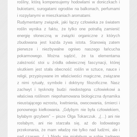
rośliny, którą kompensujemy hodowlami w doniczkach i
bukietami, surogatami ogrodów na balkonach, perfumami
i rozpylanymi w mieszkaniach aromatami.
Rudymentarny związek, jaki łączy człowieka ze światem
roślin wynika z faktu, że tylko one potrafią zamienić
energię słoneczną w związki organiczne z których
zbudowana jest każda żywa istota. Stanowią zatem
pierwsze i niezbywalne ogniwo naszego łańcucha
pokarmowego. Można sądzić, że ta elementarna
zależność stoi u źródła odwiecznej fascynacji, której
skutkiem jest stała obecność roślin w sztuce, nauce i
religii, przypisywane im właściwości magiczne, związane
z nimi rytuały, symbole i doktryny filozoficzne. Nasz
zachwyt i tęsknotę budzi niedostępna człowiekowi a
właściwa roślinom niepohamowana biologiczna dynamika
nieustającego wzrostu, kwitnienia, owocowania, śmierci i
ponownego kiełkowania. „Gdybym nie była człowiekiem,
byłabym grzybem” – pisze Olga Tokarczuk. „(…) ani nie
rosłabym, ani nie starzała się, aż do lodowatego
przekonania, że mam władzę nie tylko nad ludźmi, ale i
nad czasem. (…) Nigdy nie miałabym w sobie żadnego