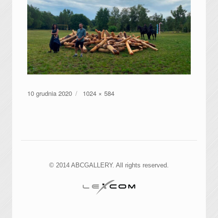
Data
Pełny
10 grudnia 2020
1024 × 584
publikacji
rozmiar
© 2014 ABCGALLERY. All rights reserved.